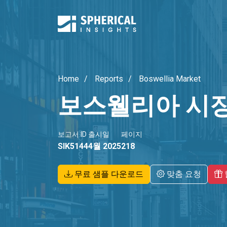
Home
Reports
Boswellia Market
보스웰리아 시
보고서 ID
출시일
페이지
SIK5144
4월 2025
218
무료 샘플 다운로드
맞춤 요청