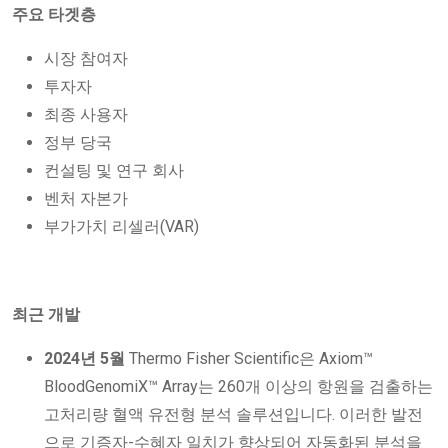
주요 타겟층
시장 참여자
투자자
최종 사용자
정부 당국
컨설팅 및 연구 회사
벤처 자본가
부가가치 리셀러(VAR)
최근 개발
2024년 5월
Thermo Fisher Scientific은 Axiom™
BloodGenomiX™ Array는 260개 이상의 항원을 검출하는
고처리량 혈액 유전형 분석 솔루션입니다. 이러한 발전
으로 기증자-수혜자 일치가 향상되어 자동화된 분석을