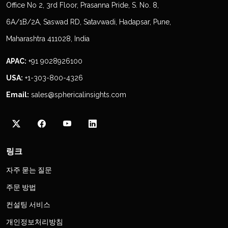
Office No 2, 3rd Floor, Prasanna Pride, S. No. 8,
6A/1B/2A, Saswad RD, Satavwadi, Hadapsar, Pune,
Maharashtra 411028, India
APAC:
+91 9028926100
USA:
+1-303-800-4326
Email:
sales@sphericalinsights.com
링크
자주 묻는 질문
주문 방법
컨설팅 서비스
개인정보처리방침