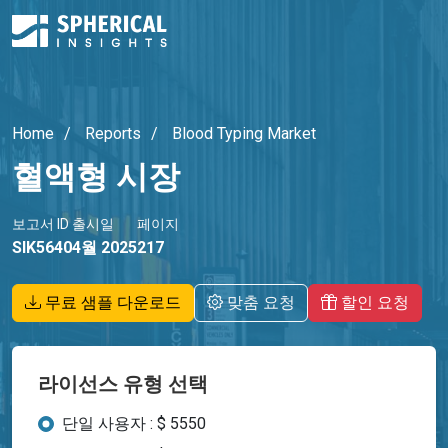
Home
Reports
Blood Typing Market
혈액형 시장
보고서 ID
출시일
페이지
SIK5640
4월 2025
217
무료 샘플 다운로드
맞춤 요청
할인 요청
라이선스 유형 선택
단일 사용자 : $ 5550