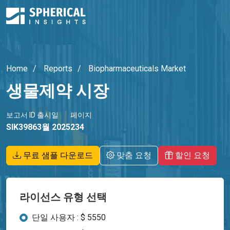
Home
Reports
Biopharmaceuticals Market
생물제약 시장
보고서 ID
출시일
페이지
SIK3986
3월 2025
234
무료 샘플 다운로드
맞춤 요청
할인 요청
라이선스 유형 선택
단일 사용자 : $ 5550