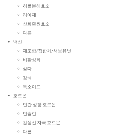
히롤분해효소
리아제
산화환원효소
다른
백신
재조합/접합체/서브유닛
비활성화
살다
감쇠
톡소이드
호르몬
인간 성장 호르몬
인슐린
갑상선 자극 호르몬
다른