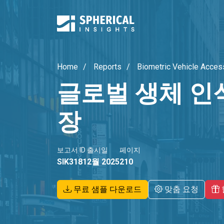
Home
Reports
Biometric Vehicle Acce
글로벌 생체 인
장
보고서 ID
출시일
페이지
SIK3181
2월 2025
210
무료 샘플 다운로드
맞춤 요청