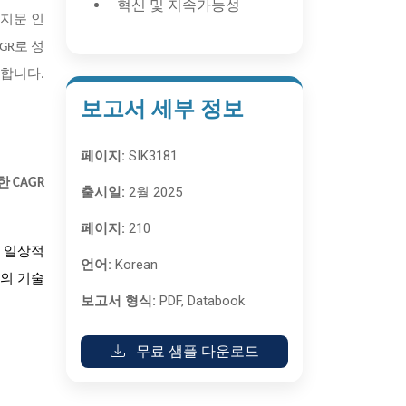
혁신 및 지속가능성
중
지문 인
GR로 성
지합니다.
보고서 세부 정보
페이지:
SIK3181
 CAGR
출시일:
2월 2025
페이지:
210
 일상적
언어:
Korean
도의 기술
보고서 형식:
PDF, Databook
무료 샘플 다운로드