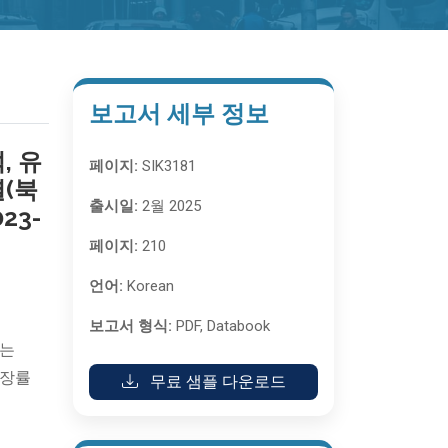
보고서 세부 정보
, 유
페이지:
SIK3181
별(북
출시일:
2월 2025
23-
페이지:
210
언어:
Korean
보고서 형식:
PDF, Databook
모는
성장률
무료 샘플 다운로드