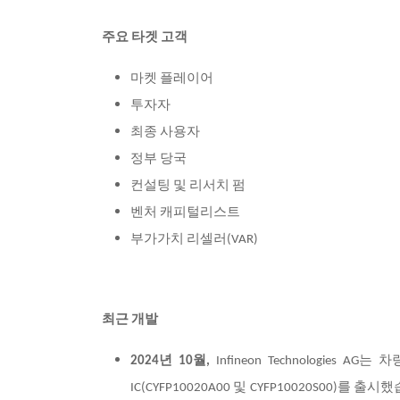
주요 타겟 고객
마켓 플레이어
투자자
최종 사용자
정부 당국
컨설팅 및 리서치 펌
벤처 캐피털리스트
부가가치 리셀러(VAR)
최근 개발
2024
년 10월,
Infineon Technologies AG
는 차
IC(CYFP10020A00 및 CYFP10020S0