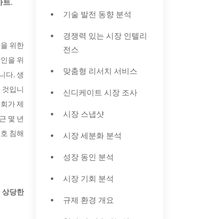
차트.
기술 발전 동향 분석
경쟁력 있는 시장 인텔리
증을 위한
전스
확인을 위
맞춤형 리서치 서비스
니다. 생
될 것입니
신디케이트 시장 조사
기회가 제
시장 스냅샷
근 몇 년
보호 침해
시장 세분화 분석
성장 동인 분석
시장 기회 분석
안 상당한
규제 환경 개요