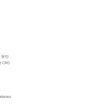
 동반
 CRO
atories