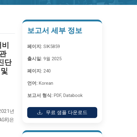
보고서 세부 정보
서비
페이지:
SIK5859
혈관
출시일:
9월 2025
 진단
 및
페이지:
240
언어:
Korean
보고서 형식:
PDF, Databook
021년
무료 샘플 다운로드
AGR)은