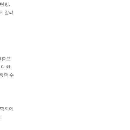
턴병,
)로 알려
 질환으
 대한
충족 수
 학회에
.