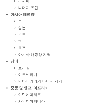
러시아
나머지 유럽
아시아 태평양
중국
일본
인도
한국
호주
아시아 태평양 지역
남미
브라질
아르헨티나
남아메리카의 나머지 지역
중동 및 앰프; 아프리카
아랍에미리트
사우디아라비아