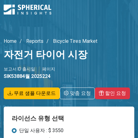
Home
Reports
Bicycle Tires Market
자전거 타이어 시장
보고서 ID
출시일
페이지
SIK5388
4월 2025
224
무료 샘플 다운로드
맞춤 요청
할인 요청
라이선스 유형 선택
단일 사용자 : $ 3550