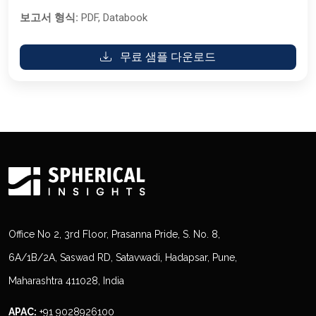
보고서 형식:
PDF, Databook
무료 샘플 다운로드
Office No 2, 3rd Floor, Prasanna Pride, S. No. 8,
6A/1B/2A, Saswad RD, Satavwadi, Hadapsar, Pune,
Maharashtra 411028, India
APAC:
+91 9028926100