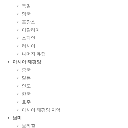
독일
영국
프랑스
이탈리아
스페인
러시아
나머지 유럽
아시아 태평양
중국
일본
인도
한국
호주
아시아 태평양 지역
남미
브라질