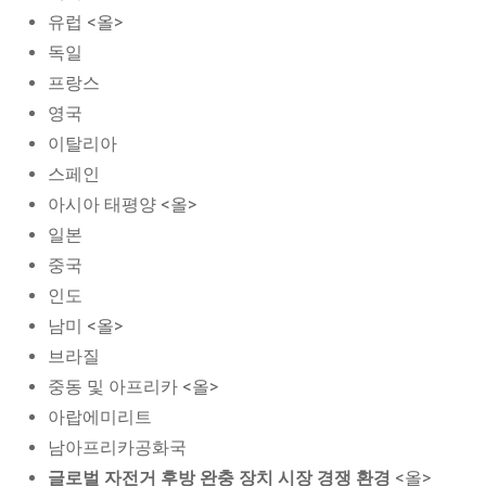
유럽 <올>
독일
프랑스
영국
이탈리아
스페인
아시아 태평양 <올>
일본
중국
인도
남미 <올>
브라질
중동 및 아프리카 <올>
아랍에미리트
남아프리카공화국
글로벌 자전거 후방 완충 장치 시장 경쟁 환경
<올>