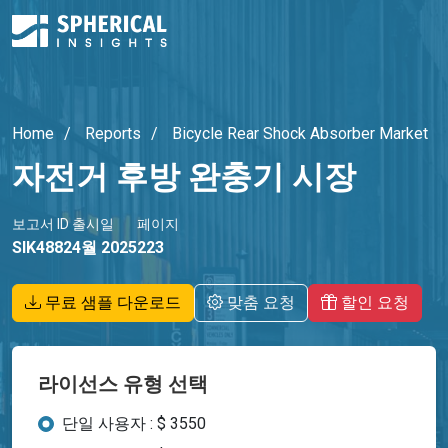
Home
Reports
Bicycle Rear Shock Absorber Market
자전거 후방 완충기 시장
보고서 ID
출시일
페이지
SIK4882
4월 2025
223
무료 샘플 다운로드
맞춤 요청
할인 요청
라이선스 유형 선택
단일 사용자 : $ 3550