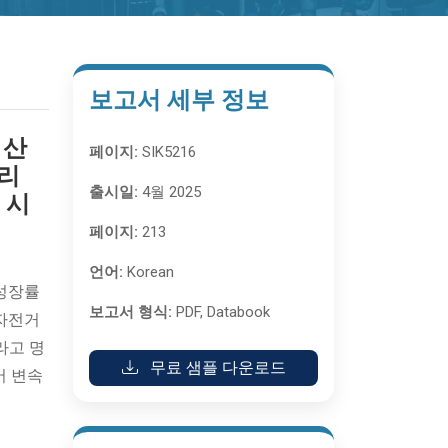
보고서 세부 정보
 산
페이지:
SIK5216
메리
출시일:
4월 2025
 시
페이지:
213
언어:
Korean
 성장률
보고서 형식:
PDF, Databook
 자전거
라고 명
무료 샘플 다운로드
어 변속