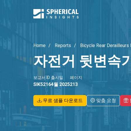
Home
Reports
Bicycle Rear Derailleurs
자전거 뒷변속기
보고서 ID
출시일
페이지
SIK5216
4월 2025
213
무료 샘플 다운로드
맞춤 요청