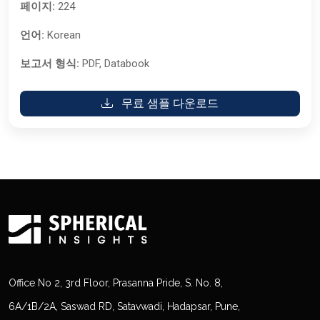
페이지:
224
언어:
Korean
보고서 형식:
PDF, Databook
무료 샘플 다운로드
Office No 2, 3rd Floor, Prasanna Pride, S. No. 8,
6A/1B/2A, Saswad RD, Satavwadi, Hadapsar, Pune,