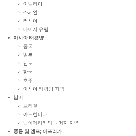
이탈리아
스페인
러시아
나머지 유럽
아시아 태평양
중국
일본
인도
한국
호주
아시아 태평양 지역
남미
브라질
아르헨티나
남아메리카의 나머지 지역
중동 및 앰프; 아프리카