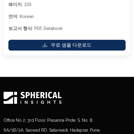
페이지:
220
언어:
Korean
보고서 형식:
PDF, Databook
무료 샘플 다운로드
Office No 2, 3rd Floor, Prasanna Pride, S. No. 8,
6A/1B/2A, Saswad RD, Satavwadi, Hadapsar, Pune,