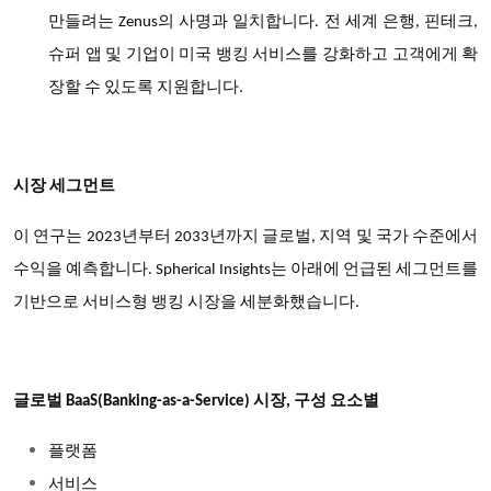
만들려는
의
사명과
일치합니다
전
세계
은
행
핀테크
Zenus
.
,
,
슈퍼
앱
및
기업이
미국
뱅킹
서비스를
강화하고
고객에게
확
장할
수
있도록
지원합니다
.
시장 세그먼트
이 연구는 2023년부터 2033년까지 글로벌, 지역 및 국가 수준에서
수익을 예측합니다. Spherical Insights는 아래에 언급된 세그먼트를
기반으로 서비스형 뱅킹 시장을 세분화했습니다.
글로벌 BaaS(Banking-as-a-Service) 시장, 구성 요소별
플랫폼
서비스