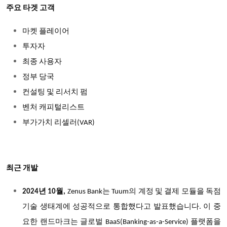
주요 타겟 고객
마켓 플레이어
투자자
최종 사용자
정부 당국
컨설팅 및 리서치 펌
벤처 캐피털리스트
부가가치 리셀러(VAR)
최근 개발
년
월
는
의
계정
및
결제
모듈을
독점
2024
10
,
Zenus Bank
Tuum
기술
생태계에
성공적으로
통합했다고
발표했습니다
이
중
.
요한
랜드마크는
글로벌
플랫폼을
BaaS(Banking-as-a-Service)