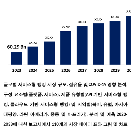
글로벌
서비스형
뱅킹
시장
규모
점유율
및
영향
분석
,
COVID-19
,
구성
요소별
플랫폼
서비스
제품
유형별
기반
서비스형
뱅
(
,
),
(API
킹
클라우드
기반
서비스형
뱅킹
및
지역별
북미
유럽
아시아
,
)
(
,
,
태평양
라틴
아메리카
중동
및
아프리카
분석
및
예측
,
,
),
2023-
2033
에 대한 보고서에서 110개의 시장 데이터 표와 그림 및 차트