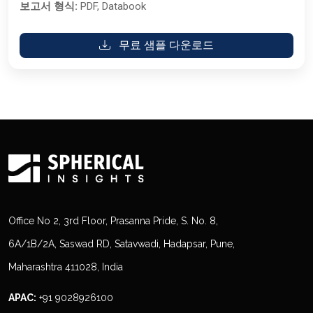
보고서 형식:
PDF, Databook
무료 샘플 다운로드
Office No 2, 3rd Floor, Prasanna Pride, S. No. 8,
6A/1B/2A, Saswad RD, Satavwadi, Hadapsar, Pune,
Maharashtra 411028, India
APAC:
+91 9028926100