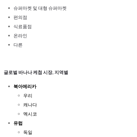
슈퍼마켓 및 대형 슈퍼마켓
편의점
식료품점
온라인
다른
글로벌 바나나 케첩 시장, 지역별
북아메리카
우리
캐나다
멕시코
유럽
독일