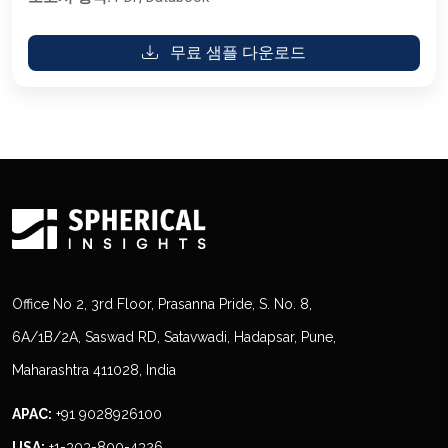
무료 샘플 다운로드
Office No 2, 3rd Floor, Prasanna Pride, S. No. 8,
6A/1B/2A, Saswad RD, Satavwadi, Hadapsar, Pune,
Maharashtra 411028, India
APAC:
+91 9028926100
USA:
+1-303-800-4326