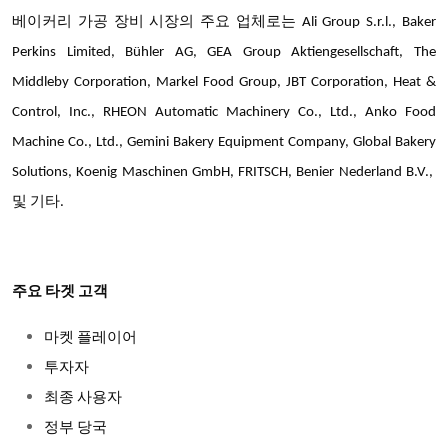
베이커리 가공 장비 시장의 주요 업체로는 Ali Group S.r.l., Baker
Perkins Limited, Bühler AG, GEA Group Aktiengesellschaft, The
Middleby Corporation, Markel Food Group, JBT Corporation, Heat &
Control, Inc., RHEON Automatic Machinery Co., Ltd., Anko Food
Machine Co., Ltd., Gemini Bakery Equipment Company, Global Bakery
Solutions, Koenig Maschinen GmbH, FRITSCH, Benier Nederland B.V.,
및 기타.
주요 타겟 고객
마켓 플레이어
투자자
최종 사용자
정부 당국