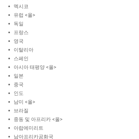
멕시코
유럽 <올>
독일
프랑스
영국
이탈리아
스페인
아시아 태평양 <올>
일본
중국
인도
남미 <올>
브라질
중동 및 아프리카 <올>
아랍에미리트
남아프리카공화국