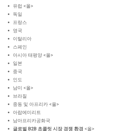
유럽 <올>
독일
프랑스
영국
이탈리아
스페인
아시아 태평양 <올>
일본
중국
인도
남미 <올>
브라질
중동 및 아프리카 <올>
아랍에미리트
남아프리카공화국
글로벌 B2B 초콜릿 시장 경쟁 환경
<올>