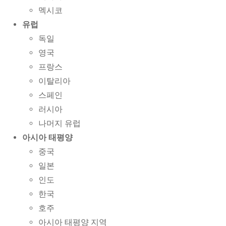
멕시코
유럽
독일
영국
프랑스
이탈리아
스페인
러시아
나머지 유럽
아시아 태평양
중국
일본
인도
한국
호주
아시아 태평양 지역