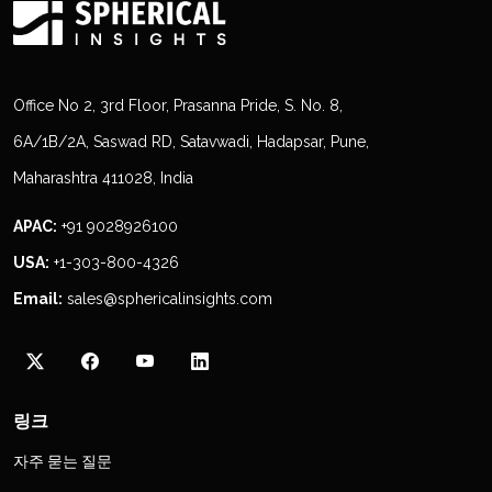
Office No 2, 3rd Floor, Prasanna Pride, S. No. 8,
6A/1B/2A, Saswad RD, Satavwadi, Hadapsar, Pune,
Maharashtra 411028, India
APAC:
+91 9028926100
USA:
+1-303-800-4326
Email:
sales@sphericalinsights.com
링크
자주 묻는 질문