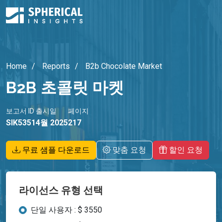
Home
Reports
B2b Chocolate Market
B2B 초콜릿 마켓
보고서 ID
출시일
페이지
SIK5351
4월 2025
217
무료 샘플 다운로드
맞춤 요청
할인 요청
라이선스 유형 선택
단일 사용자 : $ 3550