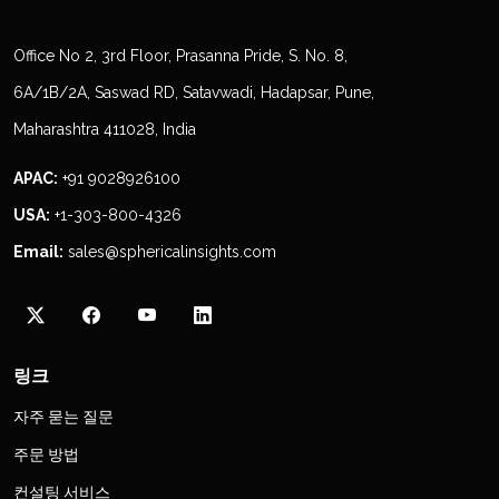
Office No 2, 3rd Floor, Prasanna Pride, S. No. 8,
6A/1B/2A, Saswad RD, Satavwadi, Hadapsar, Pune,
Maharashtra 411028, India
APAC:
+91 9028926100
USA:
+1-303-800-4326
Email:
sales@sphericalinsights.com
링크
자주 묻는 질문
주문 방법
컨설팅 서비스