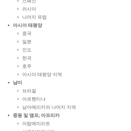
스페인
러시아
나머지 유럽
아시아 태평양
중국
일본
인도
한국
호주
아시아 태평양 지역
남미
브라질
아르헨티나
남아메리카의 나머지 지역
중동 및 앰프; 아프리카
아랍에미리트