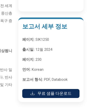
 전 세계
, 중산층
 욕구 증
보고서 세부 정보
페이지:
SIK1250
출시일:
12월 2024
 예상됩니
페이지:
230
언어:
Korean
중 반사 일
다. 반사
보고서 형식:
PDF, Databook
 및 기타
무료 샘플 다운로드