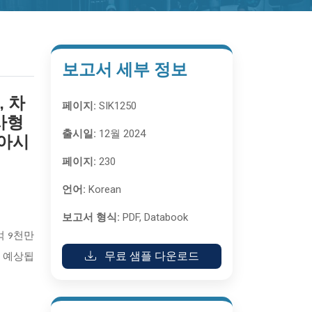
보고서 세부 정보
, 차
페이지:
SIK1250
사형
출시일:
12월 2024
 아시
페이지:
230
언어:
Korean
보고서 형식:
PDF, Databook
1억 9천만
무료 샘플 다운로드
로 예상됩