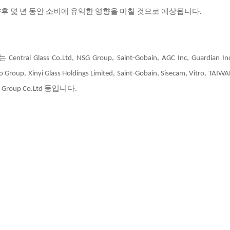
후 몇 년 동안 소비에 유익한 영향을 미칠 것으로 예상됩니다.
는
Central Glass Co.Ltd, NSG Group, Saint-Gobain, AGC Inc, Guardian Ind
o Group, Xinyi Glass Holdings Limited, Saint-Gobain, Sisecam, Vitro, TAIW
try Group Co.Ltd 등입니다.