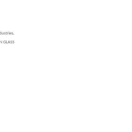
ustries,
AN GLASS