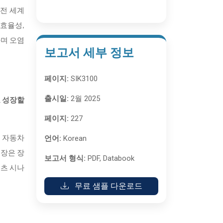
 전 세계
 효율성,
하며 오염
보고서 세부 정보
페이지:
SIK3100
출시일:
2월 2025
로 성장할
페이지:
227
언어:
Korean
계 자동차
성장은 장
보고서 형식:
PDF, Databook
포츠 시나
무료 샘플 다운로드