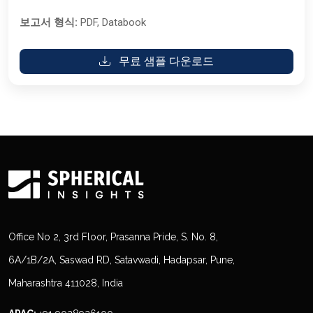
보고서 형식:
PDF, Databook
무료 샘플 다운로드
Office No 2, 3rd Floor, Prasanna Pride, S. No. 8,
6A/1B/2A, Saswad RD, Satavwadi, Hadapsar, Pune,
Maharashtra 411028, India