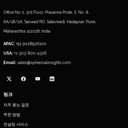
Office No 2, 3rd Floor, Prasanna Pride, S. No. 8,
6A/1B/2A, Saswad RD, Satavwadi, Hadapsar, Pune,
Maharashtra 411028, India
APAC:
+91 9028926100
USA:
+1-303-800-4326
Email:
sales@sphericalinsights.com
링크
자주 묻는 질문
주문 방법
컨설팅 서비스