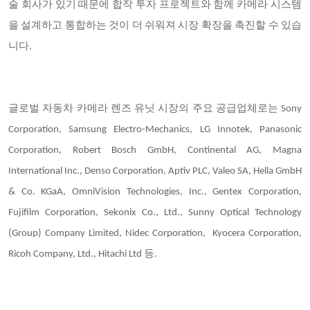
술 회사가 있기 때문에 합작 투자 프로젝트와 함께 카메라 시스템
을 설계하고 통합하는 것이 더 쉬워져 시장 확장을 촉진할 수 있습
니다.
글로벌 자동차 카메라 렌즈 유닛 시장의 주요 공급업체로는
Sony
Corporation, Samsung Electro-Mechanics, LG Innotek, Panasonic
Corporation, Robert Bosch GmbH, Continental AG, Magna
International Inc., Denso Corporation, Aptiv PLC, Valeo SA, Hella GmbH
& Co. KGaA, OmniVision Technologies, Inc., Gentex Corporation,
Fujifilm Corporation, Sekonix Co., Ltd., Sunny Optical Technology
(Group) Company Limited, Nidec Corporation, Kyocera Corporation,
Ricoh Company, Ltd., Hitachi Ltd 등.