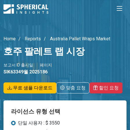
Home
Reports
Australia Pallet Wraps Market
호주 팔레트 랩 시장
보고서 ID
출시일
페이지
SIK6334
9월 2025
186
무료 샘플 다운로드
맞춤 요청
할인 요청
라이선스 유형 선택
단일 사용자 : $ 3550