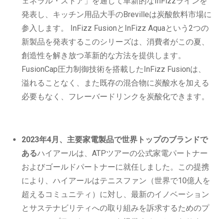
ェネラル・ストア」を通じて革新的なInFizzラインを
発表し、キッチン用品大手のBrevilleは炭酸飲料市場に
参入します。 InFizz FusionとInFizz Aquaという2つの
新製品を発表するこのシリーズは、消費者がこの夏、
創造性を解き放つ革新的な方法を提供します。
FusionCap圧力制御技術を搭載したInFizz Fusionは、
溢れることなく、また既存の混合物に炭酸水を加える
必要もなく、フレーバードリンクを炭酸化できます。
2023年4月、主要家電製品で世界トップのブランドで
ある
ハイアールは、ATPツアーの公式家電パートナー
およびゴールドパートナーに就任しました。この提携
により、ハイアールはテニスファン（世界で10億人を
超えるコミュニティ）に対し、最新のイノベーション
とサステナビリティへの取り組みを訴求するためのプ