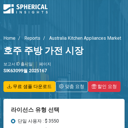
Home
Reports
Australia Kitchen Appliances Market
호주 주방 가전 시장
보고서 ID
출시일
페이지
SIK6309
9월 2025
167
무료 샘플 다운로드
맞춤 요청
할인 요청
라이선스 유형 선택
단일 사용자 : $ 3550