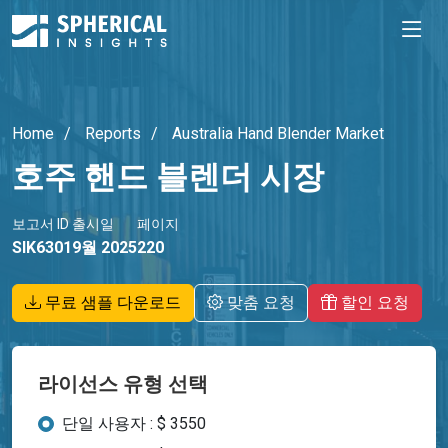
Home
Reports
Australia Hand Blender Market
호주 핸드 블렌더 시장
보고서 ID
출시일
페이지
SIK6301
9월 2025
220
무료 샘플 다운로드
맞춤 요청
할인 요청
라이선스 유형 선택
단일 사용자 : $ 3550