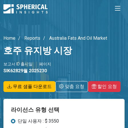
Home
Reports
Australia Fats And Oil Market
호주 유지방 시장
보고서 ID
출시일
페이지
SIK6282
9월 2025
230
무료 샘플 다운로드
맞춤 요청
할인 요청
라이선스 유형 선택
단일 사용자 : $ 3550