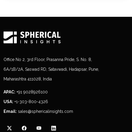
Office No 2, 3rd Floor, Prasanna Pride, S. No. 8,
6A/1B/2A, Saswad RD, Satavwadi, Hadapsar, Pune,
Maharashtra 411028, India
APAC:
+91 9028926100
USA:
+1-303-800-4326
Email:
sales@sphericalinsights.com