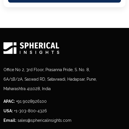
Office No 2, 3rd Floor, Prasanna Pride, S. No. 8,
6A/1B/2A, Saswad RD, Satavwadi, Hadapsar, Pune,
Maharashtra 411028, India
APAC:
+91 9028926100
USA:
+1-303-800-4326
Email:
sales@sphericalinsights.com