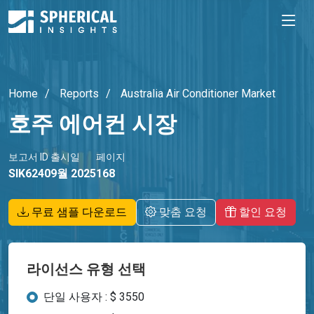
Home
Reports
Australia Air Conditioner Market
호주 에어컨 시장
보고서 ID
출시일
페이지
SIK6240
9월 2025
168
무료 샘플 다운로드
맞춤 요청
할인 요청
라이선스 유형 선택
단일 사용자 : $ 3550