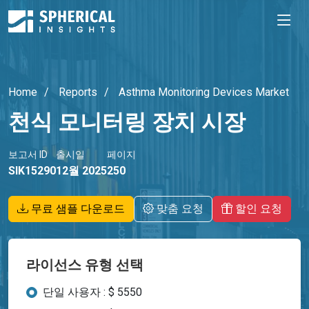
Home
Reports
Asthma Monitoring Devices Market
천식 모니터링 장치 시장
보고서 ID
출시일
페이지
SIK15290
12월 2025
250
무료 샘플 다운로드
맞춤 요청
할인 요청
라이선스 유형 선택
단일 사용자 : $ 5550