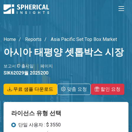
Home
Reports
Asia Pacific Set Top Box Market
아시아 태평양 셋톱박스 시장
보고서 ID
출시일
페이지
SIK6202
9월 2025
200
무료 샘플 다운로드
맞춤 요청
할인 요청
라이선스 유형 선택
단일 사용자 : $ 3550