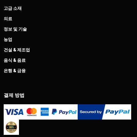
고급 소재
의료
정보 및 기술
농업
건설 & 제조업
음식 & 음료
은행 & 금융
결제 방법