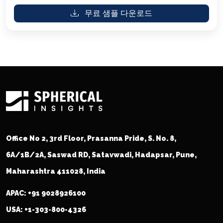
무료 샘플 다운로드
Office No 2, 3rd Floor, Prasanna Pride, S. No. 8,
6A/1B/2A, Saswad RD, Satavwadi, Hadapsar, Pune,
Maharashtra 411028, India
APAC:
+91 9028926100
USA:
+1-303-800-4326