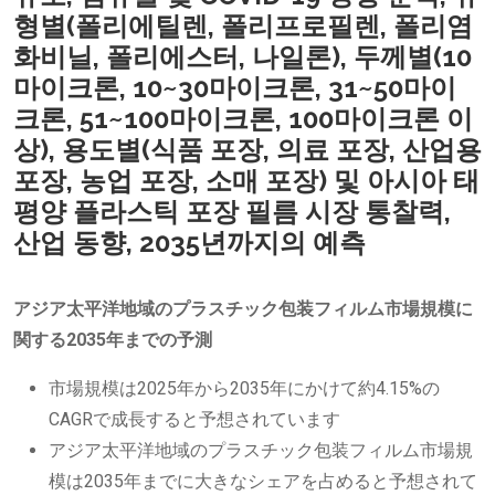
형별(폴리에틸렌, 폴리프로필렌, 폴리염
화비닐, 폴리에스터, 나일론), 두께별(10
마이크론, 10~30마이크론, 31~50마이
크론, 51~100마이크론, 100마이크론 이
상), 용도별(식품 포장, 의료 포장, 산업용
포장, 농업 포장, 소매 포장) 및 아시아 태
평양 플라스틱 포장 필름 시장 통찰력,
산업 동향, 2035년까지의 예측
アジア太平洋地域のプラスチック包装フィルム市場規模に
関する2035年までの予測
市場規模は2025年から2035年にかけて約4.15%の
CAGRで成長すると予想されています
アジア太平洋地域のプラスチック包装フィルム市場規
模は2035年までに大きなシェアを占めると予想されて