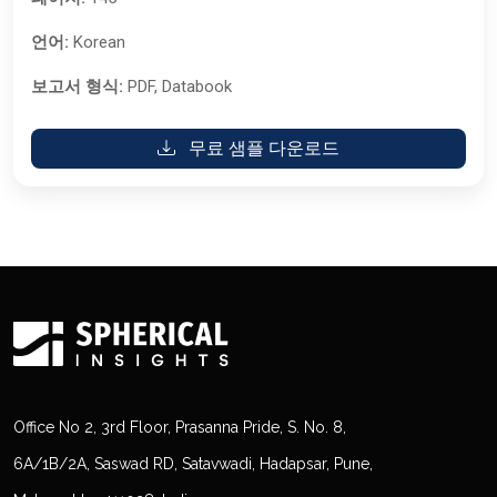
언어:
Korean
보고서 형식:
PDF, Databook
무료 샘플 다운로드
Office No 2, 3rd Floor, Prasanna Pride, S. No. 8,
6A/1B/2A, Saswad RD, Satavwadi, Hadapsar, Pune,