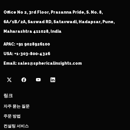
Office No 2, 3rd Floor, Prasanna Pride, S. No. 8,
6A/1B/2A, Saswad RD, Satavwadi, Hadapsar, Pune,
Maharashtra 411028, India
APAC:
+91 9028926100
USA:
+1-303-800-4326
Email:
sales@sphericalinsights.com
링크
자주 묻는 질문
주문 방법
컨설팅 서비스