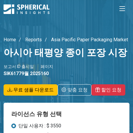
Home
Reports
Asia Pacific Paper Packaging Market
아시아 태평양 종이 포장 시장
보고서 ID
출시일
페이지
SIK6177
9월 2025
160
무료 샘플 다운로드
맞춤 요청
할인 요청
라이선스 유형 선택
단일 사용자 : $ 3550