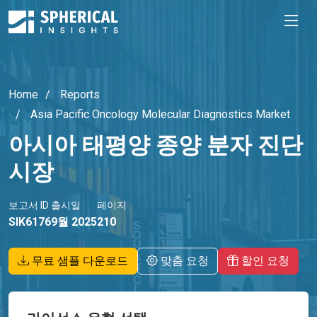
Home
Reports
Asia Pacific Oncology Molecular Diagnostics Market
아시아 태평양 종양 분자 진단
시장
보고서 ID
출시일
페이지
SIK6176
9월 2025
210
무료 샘플 다운로드
맞춤 요청
할인 요청