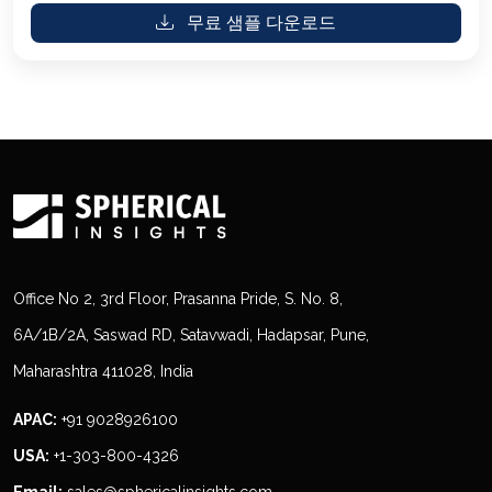
무료 샘플 다운로드
Office No 2, 3rd Floor, Prasanna Pride, S. No. 8,
6A/1B/2A, Saswad RD, Satavwadi, Hadapsar, Pune,
Maharashtra 411028, India
APAC:
+91 9028926100
USA:
+1-303-800-4326
Email:
sales@sphericalinsights.com