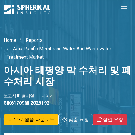
Home
Reports
Asia Pacific Membrane Water And Wastewater
Treatment Market
아시아 태평양 막 수처리 및 폐
수처리 시장
보고서 ID
출시일
페이지
SIK6170
9월 2025
192
무료 샘플 다운로드
맞춤 요청
할인 요청