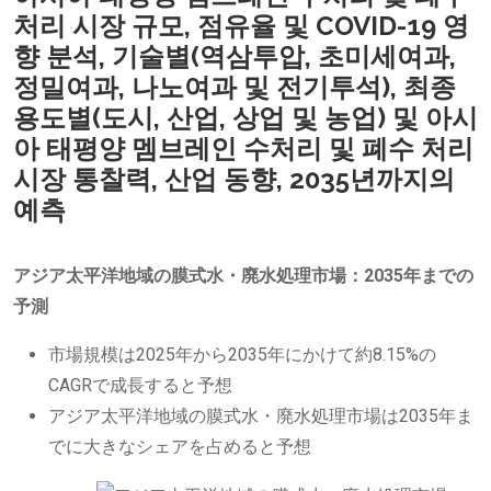
처리 시장 규모, 점유율 및 COVID-19 영
향 분석, 기술별(역삼투압, 초미세여과,
정밀여과, 나노여과 및 전기투석), 최종
용도별(도시, 산업, 상업 및 농업) 및 아시
아 태평양 멤브레인 수처리 및 폐수 처리
시장 통찰력, 산업 동향, 2035년까지의
예측
アジア太平洋地域の膜式水・廃水処理市場：2035年までの
予測
市場規模は2025年から2035年にかけて約8.15%の
CAGRで成長すると予想
アジア太平洋地域の膜式水・廃水処理市場は2035年ま
でに大きなシェアを占めると予想