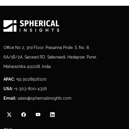
Office No 2, 3rd Floor, Prasanna Pride, S. No. 8,
6A/1B/2A, Saswad RD, Satavwadi, Hadapsar, Pune,
Maharashtra 411028, India
APAC:
+91 9028926100
USA:
+1-303-800-4326
Email:
sales@sphericalinsights.com