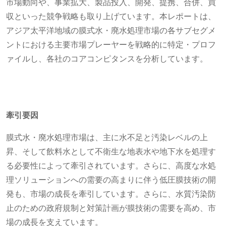
市場動向や、事業拡大、製品投入、開発、提携、合併、買
収といった競争戦略も取り上げています。本レポートは、
アジア太平洋地域の膜式水・廃水処理市場の各サブセグメ
ントにおける主要市場プレーヤーを戦略的に特定・プロフ
ァイルし、各社のコアコンピタンスを分析しています。
牽引要因
膜式水・廃水処理市場は、主に水不足と汚染レベルの上
昇、そして飲料水として不衛生な地表水や地下水を処理す
る必要性によって牽引されています。さらに、高度な水処
理ソリューションへの需要の高まりに伴う低圧膜技術の開
発も、市場の成長を牽引しています。さらに、水質汚染防
止のための政府規制と対策計画が膜技術の需要を高め、市
場の成長を支えています。