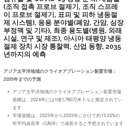
(조직 접촉 프로브 절제기, 조직 스프레
이 프로브 절제기, 표피 및 피하 냉동절
제 시스템), 응용 분야별(폐암, 간암, 심장
부정맥 및 기타), 최종 용도별(병원, 외래
시설, 연구 및 제조), 아시아 태평양 냉동
절제 장치 시장 통찰력, 산업 동향, 2035
년까지의 예측
アジア太平洋地域のクライオアブレーション装置市場：
2035年までの予測
アジア太平洋地域のクライオアブレーション装置市場
規模は、2024年には1億1,780万米ドルと推定されてい
ます
市場規模は、2025年から2035年にかけて約15.35%の
年平均成長率（CAGR）で成長すると予想されています