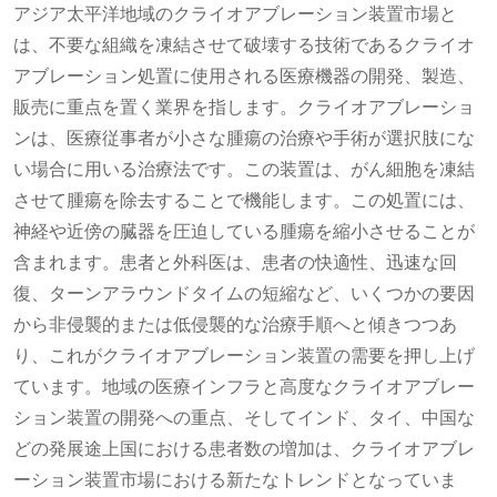
アジア太平洋地域のクライオアブレーション装置市場と
は、不要な組織を凍結させて破壊する技術であるクライオ
アブレーション処置に使用される医療機器の開発、製造、
販売に重点を置く業界を指します。クライオアブレーショ
ンは、医療従事者が小さな腫瘍の治療や手術が選択肢にな
い場合に用いる治療法です。この装置は、がん細胞を凍結
させて腫瘍を除去することで機能します。この処置には、
神経や近傍の臓器を圧迫している腫瘍を縮小させることが
含まれます。患者と外科医は、患者の快適性、迅速な回
復、ターンアラウンドタイムの​​短縮など、いくつかの要因
から非侵襲的または低侵襲的な治療手順へと傾きつつあ
り、これがクライオアブレーション装置の需要を押し上げ
ています。地域の医療インフラと高度なクライオアブレー
ション装置の開発への重点、そしてインド、タイ、中国な
どの発展途上国における患者数の増加は、クライオアブレ
ーション装置市場における新たなトレンドとなっていま