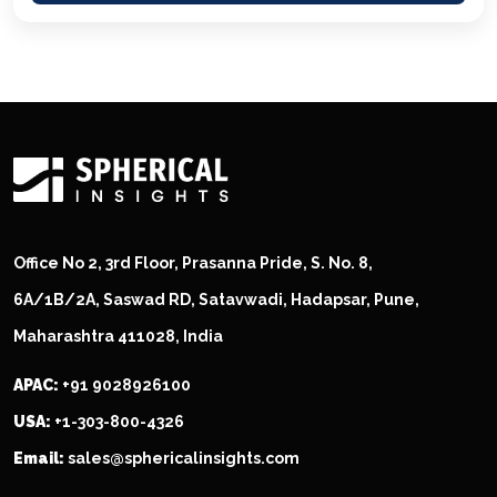
Office No 2, 3rd Floor, Prasanna Pride, S. No. 8,
6A/1B/2A, Saswad RD, Satavwadi, Hadapsar, Pune,
Maharashtra 411028, India
APAC:
+91 9028926100
USA:
+1-303-800-4326
Email:
sales@sphericalinsights.com