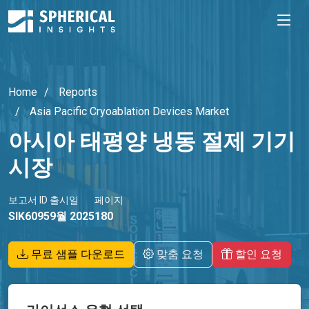
Home
Reports
Asia Pacific Cryoablation Devices Market
아시아 태평양 냉동 절제 기기
시장
보고서 ID
출시일
페이지
SIK6095
9월 2025
180
무료 샘플 다운로드
맞춤 요청
할인 요청