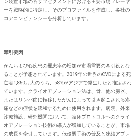
ン装置市場の各サブセグメントにおける主要市場プレーヤ
ーを戦略的に特定し、そのプロファイルを作成し、各社の
コアコンピテンシーを分析しています。
牽引要因
がんおよび心疾患の罹患率の増加が市場需要の牽引役とな
ることが予想されています。2019年の世界のCVDによる死
亡者1,860万人のうち、58%がアジアで発生したと推定され
ています。クライオアブレーション法は、骨、他の臓器、
またはリンパ節に転移したがんによって引き起こされる疼
痛などの症状を緩和するために使用されます。病院、外来
診療施設、研究機関において、臨床プロトコルへのクライ
オアブレーション技術の導入が増加していることが、市場
の成長を牽引しています。低侵襲手術の普及と凍結アブレ