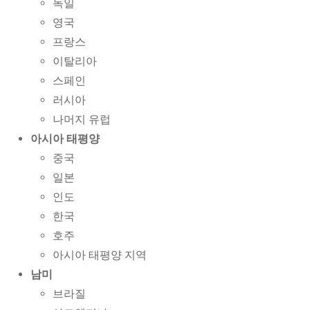
독일
영국
프랑스
이탈리아
스페인
러시아
나머지 유럽
아시아 태평양
중국
일본
인도
한국
호주
아시아 태평양 지역
남미
브라질