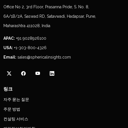
Office No 2, 3rd Floor, Prasanna Pride, S. No. 8,
6A/1B/2A, Saswad RD, Satavwadi, Hadapsar, Pune,
Maharashtra 411028, India
APAC:
+91 9028926100
USA:
+1-303-800-4326
Email:
sales@sphericalinsights.com
링크
자주 묻는 질문
주문 방법
컨설팅 서비스