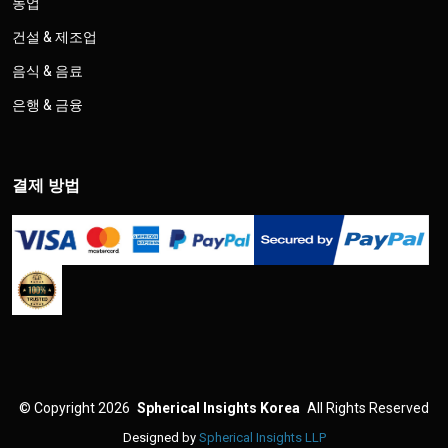
농업
건설 & 제조업
음식 & 음료
은행 & 금융
결제 방법
©
Copyright 2026
Spherical Insights Korea
All Rights Reserved
Designed by
Spherical Insights LLP