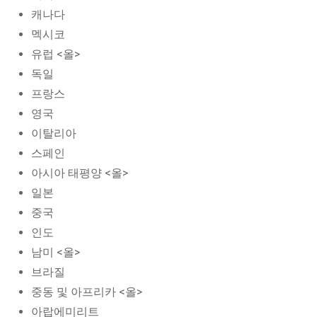
캐나다
멕시코
유럽 <올>
독일
프랑스
영국
이탈리아
스페인
아시아 태평양 <올>
일본
중국
인도
남미 <올>
브라질
중동 및 아프리카 <올>
아랍에미리트