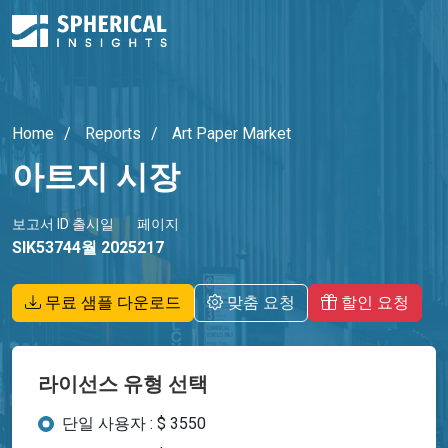
Home
Reports
Art Paper Market
아트지 시장
보고서 ID
출시일
페이지
SIK5374
4월 2025
217
무료 샘플 다운로드
맞춤 요청
할인 요청
라이선스 유형 선택
단일 사용자 : $ 3550