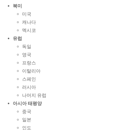
북미
미국
캐나다
멕시코
유럽
독일
영국
프랑스
이탈리아
스페인
러시아
나머지 유럽
아시아 태평양
중국
일본
인도