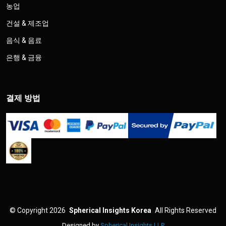
농업
건설 & 제조업
음식 & 음료
은행 & 금융
결제 방법
©
Copyright 2026
Spherical Insights Korea
All Rights Reserved
Designed by
Spherical Insights LLP