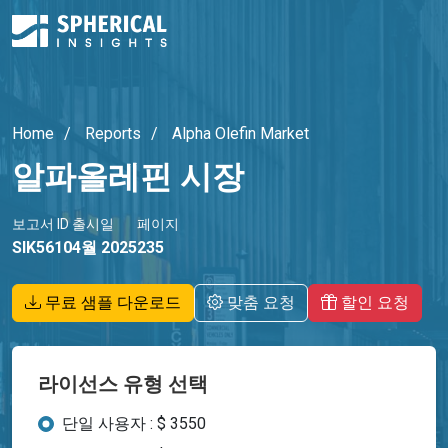
Home
Reports
Alpha Olefin Market
알파올레핀 시장
보고서 ID
출시일
페이지
SIK5610
4월 2025
235
무료 샘플 다운로드
맞춤 요청
할인 요청
라이선스 유형 선택
단일 사용자 : $ 3550