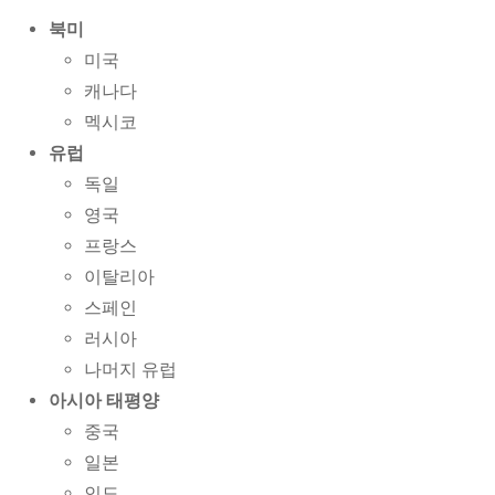
북미
미국
캐나다
멕시코
유럽
독일
영국
프랑스
이탈리아
스페인
러시아
나머지 유럽
아시아 태평양
중국
일본
인도