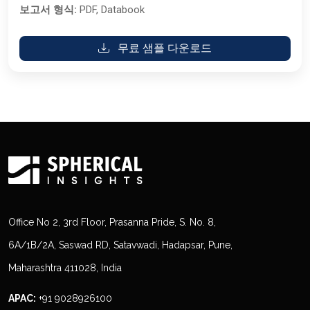
보고서 형식:
PDF, Databook
무료 샘플 다운로드
Office No 2, 3rd Floor, Prasanna Pride, S. No. 8,
6A/1B/2A, Saswad RD, Satavwadi, Hadapsar, Pune,
Maharashtra 411028, India
APAC:
+91 9028926100