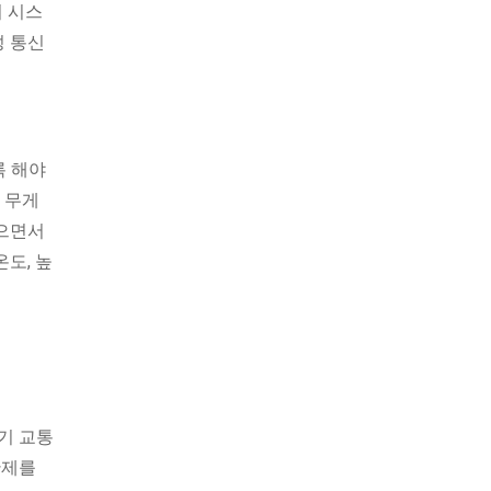
기 시스
성 통신
록 해야
 무게
않으면서
도, 높
공기 교통
관제를