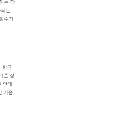
하는 감
환되는
 필수적
의 항공
기존 장
은 안테
신 기술