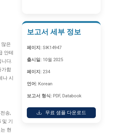
보고서 세부 정보
 많은
페이지:
SIK14947
급 안테
출시일:
10월 2025
입니다.
증가함
페이지:
234
테나 시
언어:
Korean
보고서 형식:
PDF, Databook
무료 샘플 다운로드
전송,
 및 기
는 현