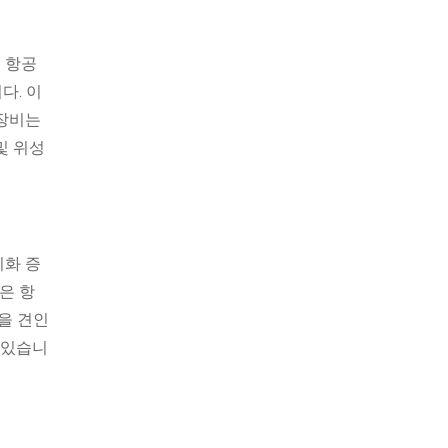
 항공
다. 이
 장비는
및 위성
시화 증
은 항
을 견인
 있습니