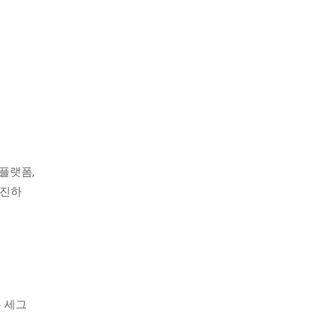
 플랫폼,
촉진하
은 세그