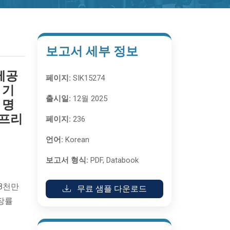
보고서 세부 정보
 제공
페이지:
SIK15274
 기
출시일:
12월 2025
 명
아프리
페이지:
236
언어:
Korean
보고서 형식:
PDF, Databook
 8천만
무료 샘플 다운로드
성장률