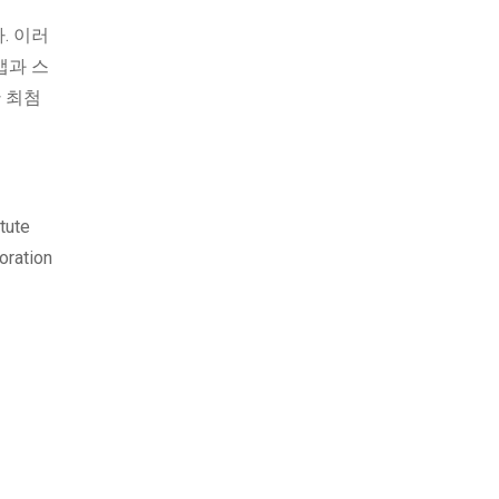
. 이러
앱과 스
 최첨
tute
oration