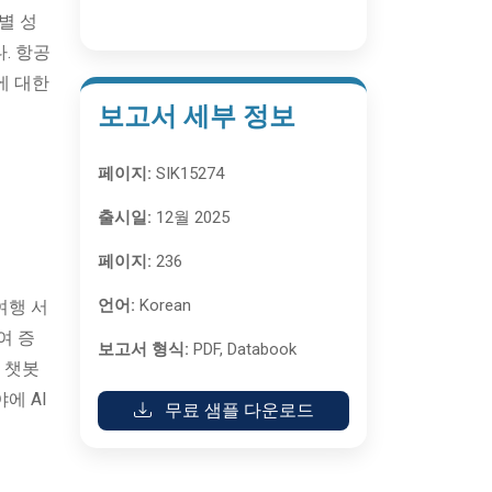
별 성
. 항공
에 대한
보고서 세부 정보
페이지:
SIK15274
출시일:
12월 2025
페이지:
236
언어:
Korean
여행 서
여 증
보고서 형식:
PDF, Databook
반 챗봇
에 AI
무료 샘플 다운로드