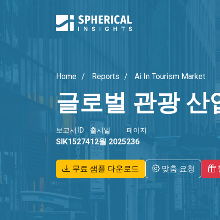
Home
Reports
Ai In Tourism Market
글로벌 관광 산
보고서 ID
출시일
페이지
SIK15274
12월 2025
236
무료 샘플 다운로드
맞춤 요청