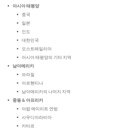
아시아 태평양
중국
일본
인도
대한민국
오스트레일리아
아시아 태평양의 기타 지역
남아메리카
브라질
아르헨티나
남아메리카의 나머지 지역
중동 & 아프리카
아랍 에미리트 연방
사우디아라비아
카타르