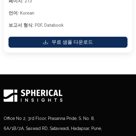
페이지:
213
언어:
Korean
보고서 형식:
PDF, Databook
무료 샘플 다운로드
Office No 2, 3rd Floor, Prasanna Pride, S. No. 8,
6A/1B/2A, Saswad RD, Satavwadi, Hadapsar, Pune,