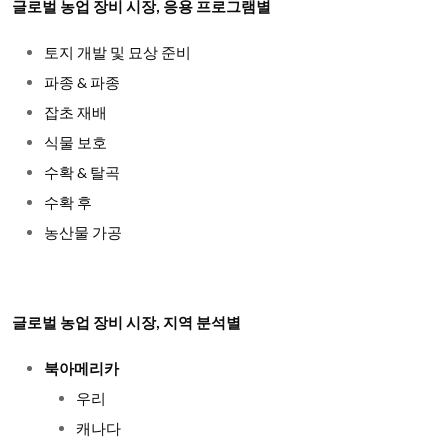
글로벌 농업 장비 시장, 응용 프로그램별
토지 개발
및
묘상 준비
파종
&
파종
잡초 재배
식물 보호
수확
&
탈곡
수확 후
농산물
가공
글로벌 농업 장비 시장, 지역 분석별
북아메리카
우리
캐나다