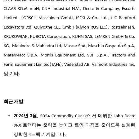
CLAAS KGaA mbH, CNH Industrial N.V., Deere & Company, Escorts
Limited, HORSCH Maschinen GmbH, ISEKI & Co. Ltd., J C Bamford
Excavators Ltd, Quivogne CEE GmbH (Kiwon RUS LLC), Rostselmash,
KRUKOWIAK, KUBOTA Corporation, KUHN SAS, LEMKEN GmbH & Co.
KG, Mahindra & Mahindra Ltd, Mascar SpA, Maschio Gaspardo S.p.A,
MaterMacc S.p.A, Morris Equipment Ltd, SDF S.p.A., Tractors and
Farm Equipment Limited(TAFE), Väderstad AB, Valmont Industries Inc.
및 기타.
최근 개발
2024
년 3월,
2024 Commodity Classic
에서 데뷔한 John Deere
9RX 트랙터는 출력을 높이고 토양 다짐을 줄이도록 설계된
강력한 4트랙 기계입니다.