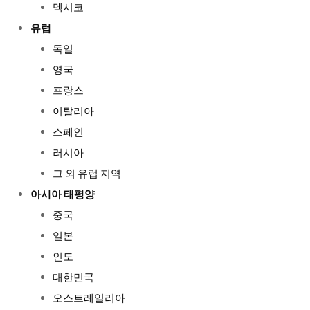
멕시코
유럽
독일
영국
프랑스
이탈리아
스페인
러시아
그 외 유럽 지역
아시아 태평양
중국
일본
인도
대한민국
오스트레일리아