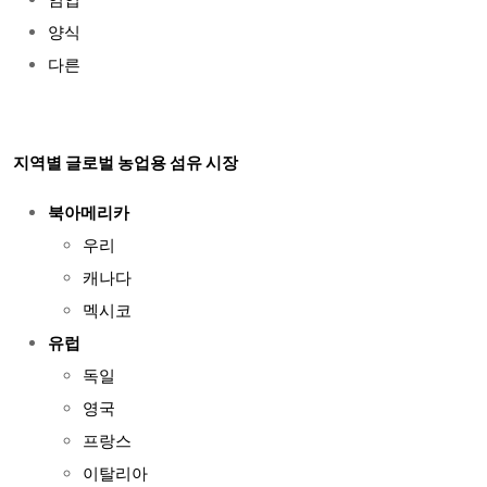
임업
양식
다른
지역별 글로벌 농업용 섬유 시장
북아메리카
우리
캐나다
멕시코
유럽
독일
영국
프랑스
이탈리아