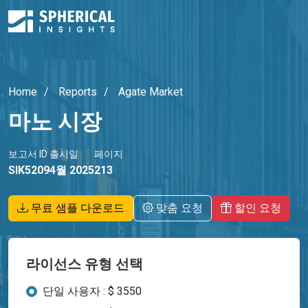
Home
Reports
Agate Market
마노 시장
보고서 ID
출시일
페이지
SIK5209
4월 2025
213
무료 샘플 다운로드
맞춤 요청
할인 요청
라이선스 유형 선택
단일 사용자 : $ 3550