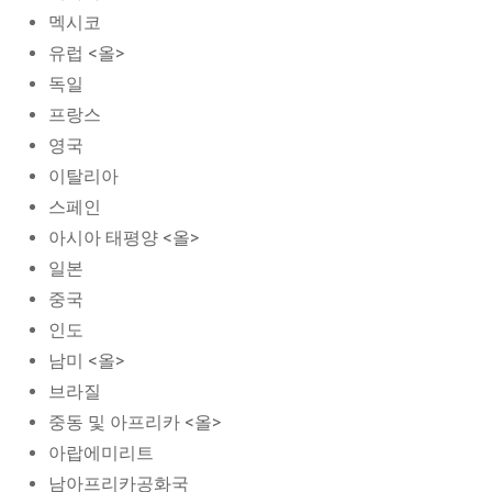
멕시코
유럽 <올>
독일
프랑스
영국
이탈리아
스페인
아시아 태평양 <올>
일본
중국
인도
남미 <올>
브라질
중동 및 아프리카 <올>
아랍에미리트
남아프리카공화국