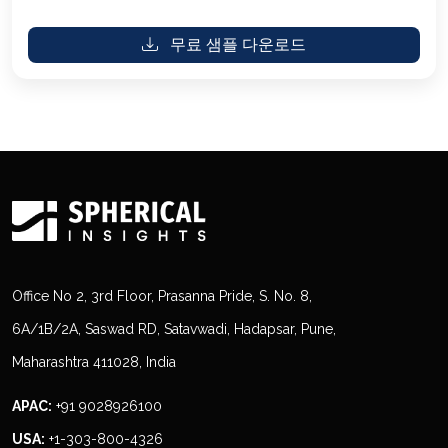
무료 샘플 다운로드
Office No 2, 3rd Floor, Prasanna Pride, S. No. 8,
6A/1B/2A, Saswad RD, Satavwadi, Hadapsar, Pune,
Maharashtra 411028, India
APAC:
+91 9028926100
USA:
+1-303-800-4326