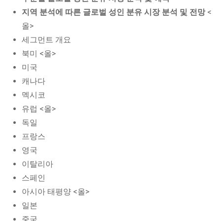
지역 분석에 따른 글로벌 성인 분유 시장 분석 및 전망
<
올>
세그먼트 개요
북미 <올>
미국
캐나다
멕시코
유럽 <올>
독일
프랑스
영국
이탈리아
스페인
아시아 태평양 <올>
일본
중국