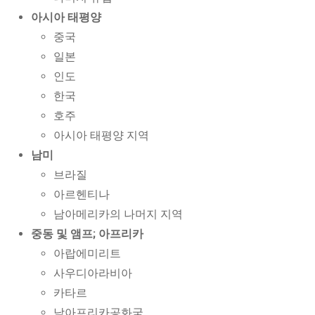
아시아 태평양
중국
일본
인도
한국
호주
아시아 태평양 지역
남미
브라질
아르헨티나
남아메리카의 나머지 지역
중동 및 앰프; 아프리카
아랍에미리트
사우디아라비아
카타르
남아프리카공화국