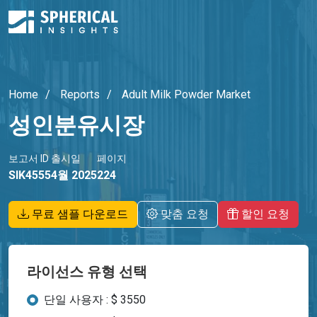
Home
Reports
Adult Milk Powder Market
성인분유시장
보고서 ID
출시일
페이지
SIK4555
4월 2025
224
무료 샘플 다운로드
맞춤 요청
할인 요청
라이선스 유형 선택
단일 사용자 : $ 3550