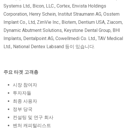
Systems Ltd., Bicon, LLC., Cortex, Envista Holdings
Corporation, Henry Schein, Institut Straumann AG, Osstem
Implant Co., Ltd, ZimVie Inc., Biotem, Dentium USA, Ziacom,
Dynamic Abutment Solutions, Keystone Dental Group, BHI
Implants, Dentalpoint AG, Cowellmedi Co. Ltd., TAV Medical
Ltd., National Dentex Labsand 등이 있습니다.
주요 타겟 고객층
시장 참여자
투자자들
최종 사용자
정부 당국
컨설팅 및 연구 회사
벤처 캐피털리스트