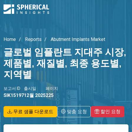
Home
Reports
Abutment Implants Market
글로벌 임플란트 지대주 시장,
제품별, 재질별, 최종 용도별,
지역별
보고서 ID
출시일
페이지
SIK15197
12월 2025
225
무료 샘플 다운로드
맞춤 요청
할인 요청